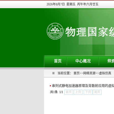
2026年8月7日 星期五 丙午年六月廿五
首页
中心概况
师
当前位置：
首页
>>
网络资源
>>
虚拟仿真
串列式静电加速器原理及背散射应用的虚
共1条 1/1
首页
上页
下页
尾页